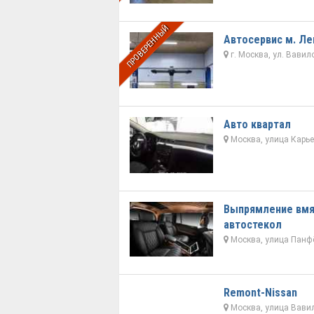
ПРОВЕРЕННЫЙ
Автосервис м. Ле
г. Москва, ул. Вавило
Авто квартал
Москва, улица Карье
Выпрямление вмя
автостекол
Москва, улица Панфё
Remont-Nissan
Москва, улица Вави