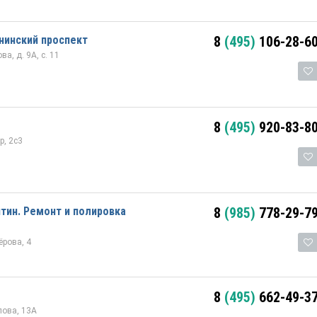
нинский проспект
8
(495)
106-28-6
ва, д. 9А, с. 11
8
(495)
920-83-8
р, 2с3
тин. Ремонт и полировка
8
(985)
778-29-7
рова, 4
8
(495)
662-49-3
лова, 13А