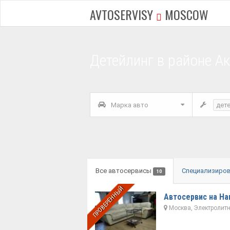
AVTOSERVISY
MOSCOW
Детейлинг в районе А
Марка авто
дет
Все автосервисы
Специализиро
10
ПРОВЕРЕННЫЙ
Автосервис на На
Москва, Электролитны