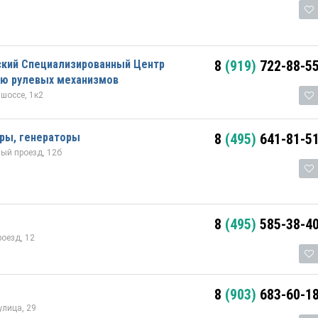
ский Специализированный Центр
8
(919)
722-88-5
ию рулевых механизмов
шоссе, 1к2
еры, генераторы
8
(495)
641-81-5
ый проезд, 12б
8
(495)
585-38-4
оезд, 12
8
(903)
683-60-1
лица, 29