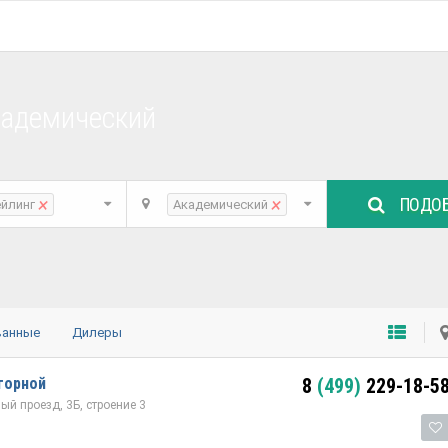
кадемический
ПОДОБ
×
×
ейлинг
Академический
ванные
Дилеры
горной
8
(499)
229-18-5
й проезд, 3Б, строение 3