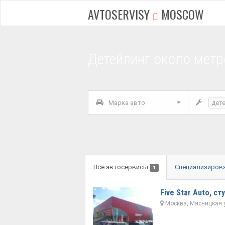
AVTOSERVISY
MOSCOW
Детейлинг около метр
Марка авто
дет
Все автосервисы
Специализиров
1
Five Star Auto, с
Москва, Мясницкая у