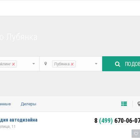
о Лубянка
ПОДОБ
×
×
ейлинг
Лубянка
анные
Дилеры
тудия автодизайна
8
(499)
670-06-0
лица, 11