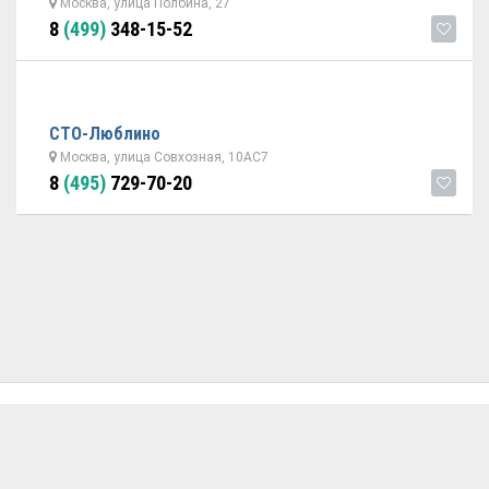
Москва, улица Полбина, 27
8
(499)
348-15-52
СТО-Люблино
Москва, улица Совхозная, 10АC7
8
(495)
729-70-20
ОБРАТНАЯ СВЯЗЬ
ДОБАВИТЬ АВТОСЕРВИС
© 2026 Avtoservisy.moscow - подбор автосервиса в Москве.