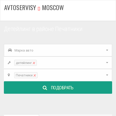
AVTOSERVISY
MOSCOW
Детейлинг в районе Печатники
Марка авто
×
детейлинг
×
Печатники
ПОДОБРАТЬ