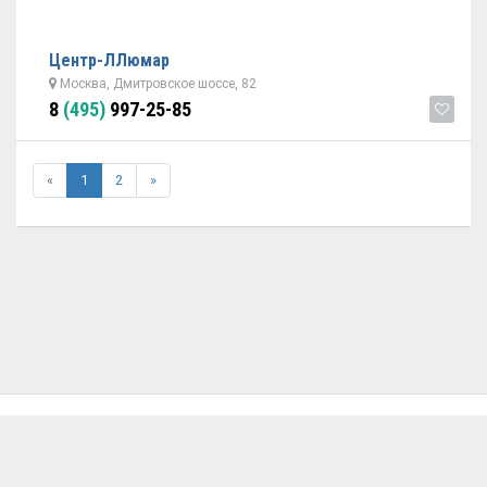
Центр-ЛЛюмар
Москва, Дмитровское шоссе, 82
8
(495)
997-25-85
«
1
2
»
ОБРАТНАЯ СВЯЗЬ
ДОБАВИТЬ АВТОСЕРВИС
© 2026 Avtoservisy.moscow - подбор автосервиса в Москве.