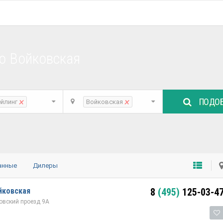
о Войковская
ПОДОБ
×
×
ейлинг
Войковская
анные
Дилеры
йковская
8
(495)
125-03-4
ровский проезд 9А