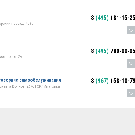
8
(495)
181-15-2
орский проезд, 4с3а
8
(495)
780-00-0
ое шоссе, 2Б
втосервис самообслуживания
8
(967)
158-10-7
навта Волков, 26А, ГСК "Ипатовка