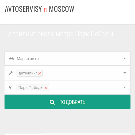
AVTOSERVISY
MOSCOW
Детейлинг около метро Парк Победы
Марка авто
×
детейлинг
×
Парк Победы
ПОДОБРАТЬ