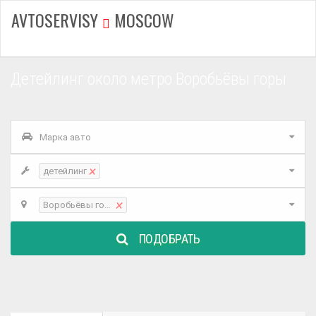
AVTOSERVISY
MOSCOW
Детейлинг около метро Воробьёвы горы
Марка авто
×
детейлинг
×
Воробьёвы горы
ПОДОБРАТЬ