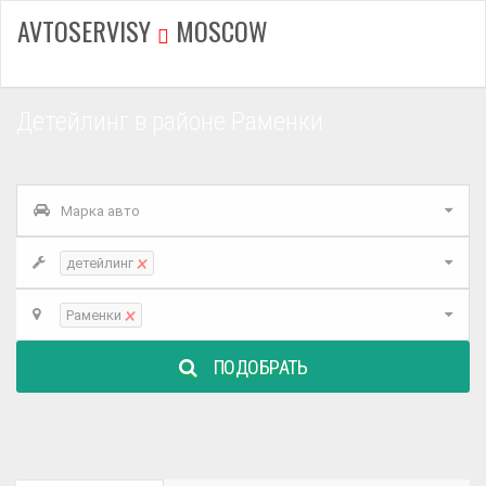
AVTOSERVISY
MOSCOW
Детейлинг в районе Раменки
Марка авто
×
детейлинг
×
Раменки
ПОДОБРАТЬ