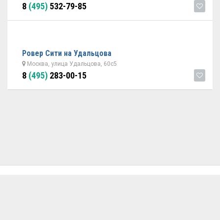
8
(495)
532-79-85
Ровер Сити на Удальцова
Москва, улица Удальцова, 60с5
8
(495)
283-00-15
ОБРАТНАЯ СВЯЗЬ
ДОБАВИТЬ АВТОСЕРВИС
© 2026 Avtoservisy.moscow - подбор автосервиса в Москве.