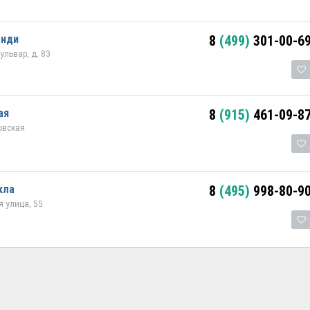
анди
8
(499)
301-00-6
львар, д. 83
ая
8
(915)
461-09-8
овская
кла
8
(495)
998-80-9
я улица, 55