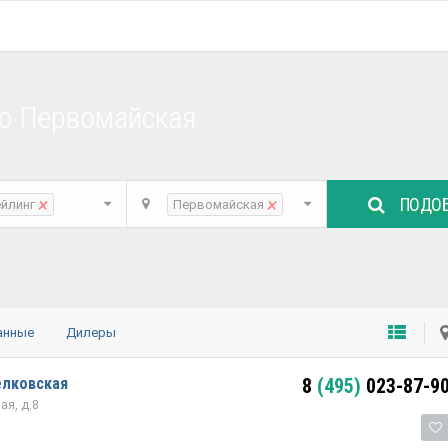
ро Первомайская
ПОДОБ
×
×
ейлинг
Первомайская
анные
Дилеры
елковская
8
(495)
023-87-9
ая, д.8