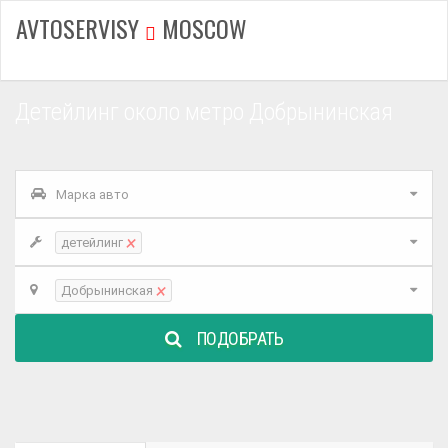
AVTOSERVISY
MOSCOW
Детейлинг около метро Добрынинская
Марка авто
×
детейлинг
×
Добрынинская
ПОДОБРАТЬ