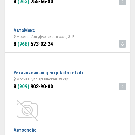
8
(963)
755-66-80
АвтоМакс
Москва, Алтуфьевское шоссе, 31Б
8
(968)
573-02-24
Установочный центр Autosetsiti
Москва, ул Чермянская 39 стр1
8
(909)
902-90-00
Автоспейс