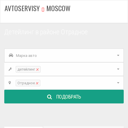
AVTOSERVISY
MOSCOW
Детейлинг в районе Отрадное
Марка авто
×
детейлинг
×
Отрадное
ПОДОБРАТЬ