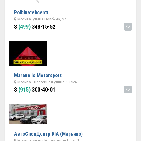
Polbinatehcentr
Москва, улица Полбина, 27
8
(499)
348-15-52
Maranello Motorsport
Москва, Шоссейная улица, 90с26
8
(915)
300-40-01
АвтоСпецЦентр KIA (Марьино)
Москва, улица Марьинский Парк, 1