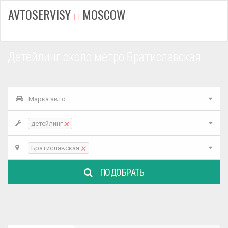
AVTOSERVISY
MOSCOW
Детейлинг около метро Братиславская
Марка авто
×
детейлинг
×
Братиславская
ПОДОБРАТЬ