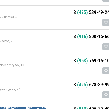
8
(495)
539-49-2
й проезд, 5
8
(916)
800-16-6
иастов, 2
8
(963)
769-16-1
кий переулок, 10
С
8
(495)
678-89-9
ународная, 27
овка, автовинил, защитные
8
(963)
606-70-4