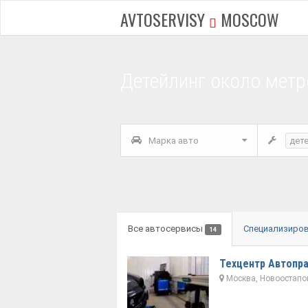
AVTOSERVISY
MOSCOW
Детейлинг около метр
Марка авто
дет
Все автосервисы
Специализиро
14
Техцентр Автопр
Москва, Новоостапов