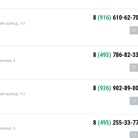
8
(916)
610-62-7
й проезд, 1с1
8
(495)
786-82-3
икова, 5
8
(926)
902-89-0
й проезд, 1с1
8
(495)
255-33-7
икова, 5