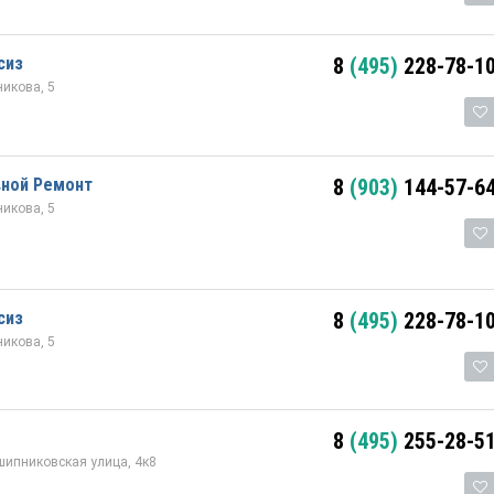
сиз
8
(495)
228-78-1
икова, 5
вной Ремонт
8
(903)
144-57-6
икова, 5
сиз
8
(495)
228-78-1
икова, 5
8
(495)
255-28-5
ипниковская улица, 4к8