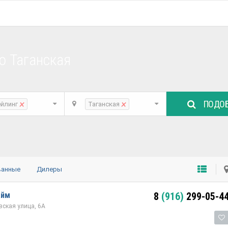
о Таганская
ПОДОБ
×
×
ейлинг
Таганская
ванные
Дилеры
айм
8
(916)
299-05-4
ская улица, 6А