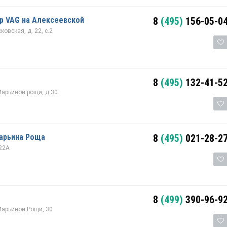
р VAG на Алексеевской
8
(495)
156-05-0
овская, д. 22, с.2
8
(495)
132-41-5
Марьиной рощи, д.30
арьина Роща
8
(495)
021-28-2
22А
8
(499)
390-96-9
Марьиной Рощи, 30