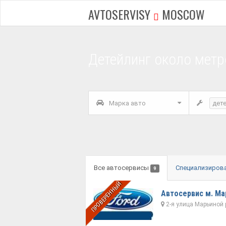
AVTOSERVISY
MOSCOW
Детейлинг около метр
Марка авто
дет
Все автосервисы
Специализиров
9
ПРОВЕРЕННЫЙ
Автосервис м. М
2-я улица Марьиной 