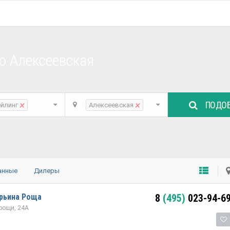
о Алексеевская
ПОДОБ
×
×
ейлинг
Алексеевская
анные
Дилеры
арьина Роща
8
(495)
023-94-6
рощи, 24А