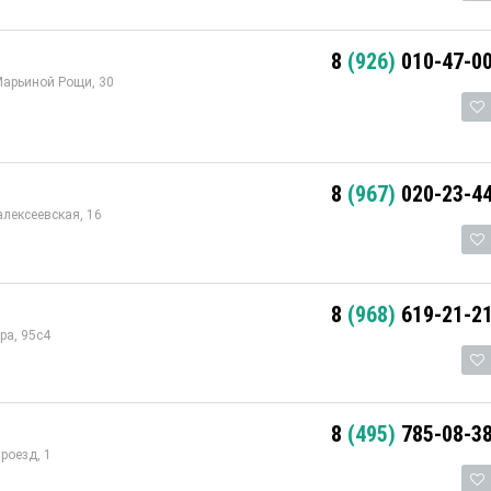
8
(926)
010-47-0
Марьиной Рощи, 30
8
(967)
020-23-4
лексеевская, 16
8
(968)
619-21-2
ра, 95с4
8
(495)
785-08-3
роезд, 1