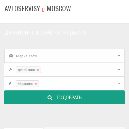
AVTOSERVISY
MOSCOW
Детейлинг в районе Марьино
Марка авто
×
детейлинг
×
Марьино
ПОДОБРАТЬ