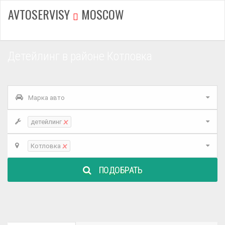
AVTOSERVISY
MOSCOW
Детейлинг в районе Котловка
Марка авто
×
детейлинг
×
Котловка
ПОДОБРАТЬ