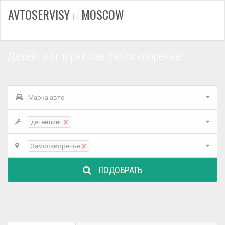
AVTOSERVISY
MOSCOW
Детейлинг в районе Замоскворечье
Марка авто
×
детейлинг
×
Замоскворечье
ПОДОБРАТЬ