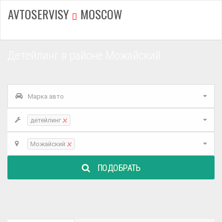
AVTOSERVISY
MOSCOW
Детейлинг в районе Можайский
Марка авто
×
детейлинг
×
Можайский
ПОДОБРАТЬ