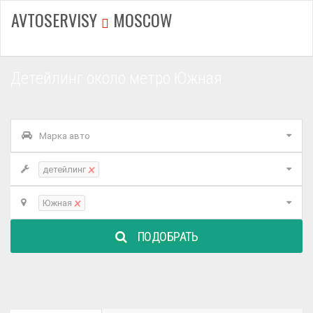
AVTOSERVISY
MOSCOW
Детейлинг около метро Южная
Марка авто
×
детейлинг
×
Южная
ПОДОБРАТЬ