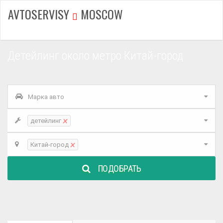
AVTOSERVISY
MOSCOW
Детейлинг около метро Китай-город
Марка авто
×
детейлинг
×
Китай-город
ПОДОБРАТЬ