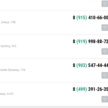
8
(915)
410-66-0
 улица, 18Б
8
(919)
998-88-7
проезд, 9с2
8
(903)
547-44-4
ский бульвар, 19А
8
(499)
391-26-3
ица, 6с33