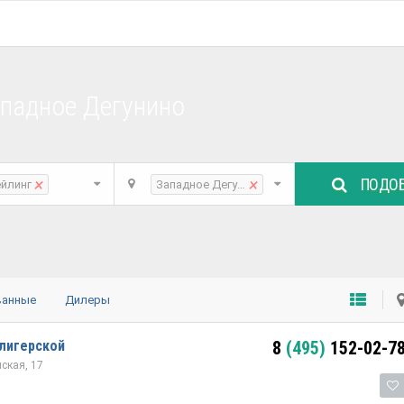
ападное Дегунино
ПОДОБ
×
×
ейлинг
Западное Дегунино
ванные
Дилеры
лигерской
8
(495)
152-02-7
нская, 17