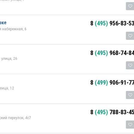
рке
8
(495)
956-83-5
 набережная, 6
8
(495)
968-74-8
 улица, 26
8
(499)
906-91-7
лица, 12
8
(495)
788-83-4
кий переулок, 4с7