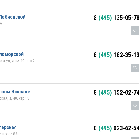
 Лобненской
8
(495)
135-05-7
4А
еломорской
8
(495)
182-35-1
ая ул, дом 40, стр 2
чном Вокзале
8
(495)
152-02-7
кая, д.40, стр.18
герская
8
(495)
023-62-5
 шоссе 83а