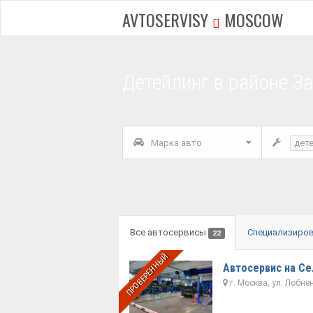
AVTOSERVISY
MOSCOW
Детейлинг в районе З
Марка авто
дет
Все автосервисы
Специализиро
22
ПРОВЕРЕННЫЙ
Автосервис на Се
г. Москва, ул. Лобне