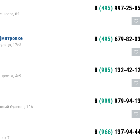
8
(495)
997-25-8
 шоссе, 82
 Дмитровке
8
(495)
679-82-0
улица, 17с3
8
(985)
132-42-1
проезд, 4с9
8
(999)
979-94-1
ский бульвар, 19А
8
(966)
137-94-4
ко, 7