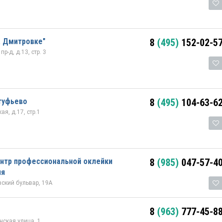
а Дмитровке"
8
(495)
152-02-5
-д, д.13, стр. 3
лтуфьево
8
(495)
104-63-6
я, д.17, стр.1
Центр профессиональной оклейки
8
(985)
047-57-4
ия
ский бульвар, 19А
8
(963)
777-45-8
ская улица, 1