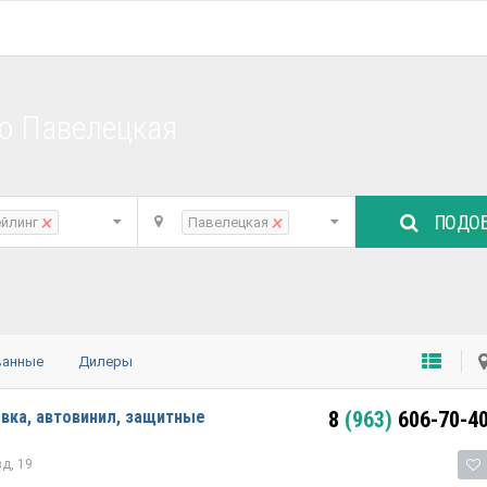
о Павелецкая
ПОДОБ
×
×
ейлинг
Павелецкая
ванные
Дилеры
овка, автовинил, защитные
8
(963)
606-70-4
д, 19