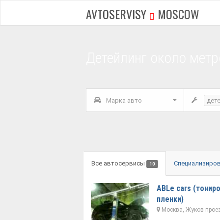
AVTOSERVISY
MOSCOW
Детейлинг около метр
Марка авто
дет
Все автосервисы
Специализиро
10
ABLe cars (тонир
пленки)
Москва, Жуков проез