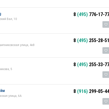
g
8
(495)
776-17-7
кий Вал, 10
8
(495)
255-28-5
ипниковская улица, 4к8
8
(495)
255-33-7
икова, 5
айм
8
(916)
299-05-4
ская улица, 6А