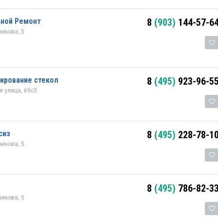
вной Ремонт
8
(903)
144-57-6
икова, 5
ирование стекол
8
(495)
923-96-5
 улица, 69с3
сиз
8
(495)
228-78-1
икова, 5
8
(495)
786-82-3
икова, 5